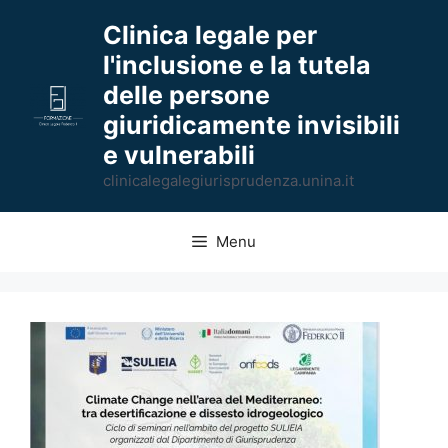
Vai
Clinica legale per
al
l'inclusione e la tutela
contenuto
delle persone
giuridicamente invisibili
e vulnerabili
clinicalegalegiurisprudenza.unina.it
Menu