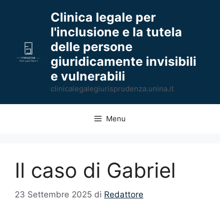
Vai
Clinica legale per
al
l'inclusione e la tutela
contenuto
delle persone
giuridicamente invisibili
e vulnerabili
clinicalegalegiurisprudenza.unina.it
Menu
Il caso di Gabriel
23 Settembre 2025
di
Redattore