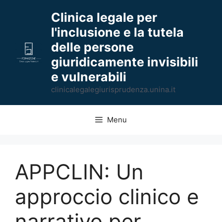
Vai
Clinica legale per
al
l'inclusione e la tutela
contenuto
delle persone
giuridicamente invisibili
e vulnerabili
clinicalegalegiurisprudenza.unina.it
Menu
APPCLIN: Un
approccio clinico e
narrativo per